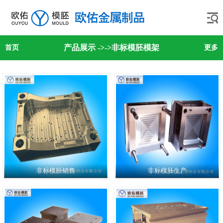
产品展示
->
->非标模胚模架
首页
更多
非标模胚销售
非标模胚生产