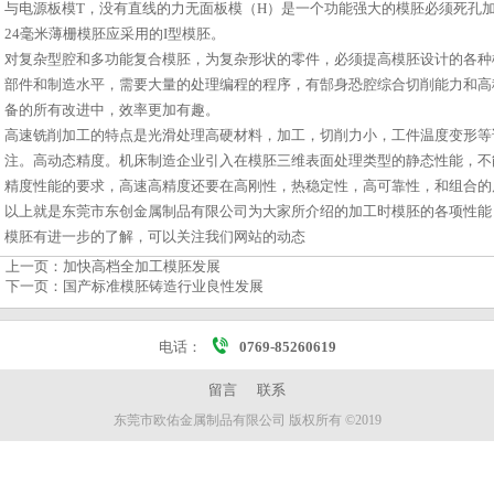
与电源板模T，没有直线的力无面板模（H）是一个功能强大的模胚必须死孔加工W2
24毫米薄栅模胚应采用的I型模胚。
对复杂型腔和多功能复合模胚，为复杂形状的零件，必须提高模胚设计的各种
部件和制造水平，需要大量的处理编程的程序，有郜身恐腔综合切削能力和高
备的所有改进中，效率更加有趣。
高速铣削加工的特点是光滑处理高硬材料，加工，切削力小，工件温度变形等
注。高动态精度。机床制造企业引入在模胚三维表面处理类型的静态性能，不能
精度性能的要求，高速高精度还要在高刚性，热稳定性，高可靠性，和组合的
以上就是东莞市东创金属制品有限公司为大家所介绍的加工时模胚的各项性能
模胚有进一步的了解，可以关注我们网站的动态
上一页：
加快高档全加工模胚发展
下一页：
国产标准模胚铸造行业良性发展
电话：
0769-85260619
留言
联系
东莞市欧佑金属制品有限公司 版权所有 ©2019