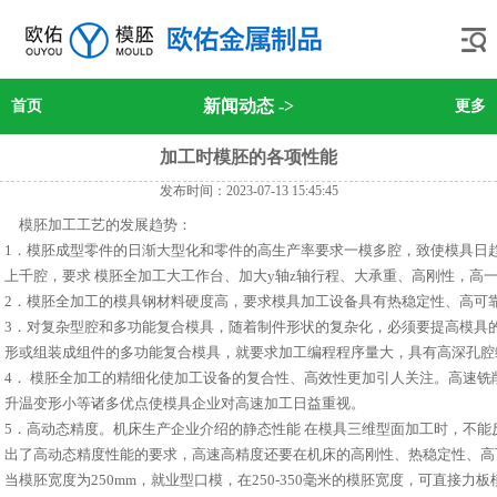
新闻动态
->
首页
更多
加工时模胚的各项性能
发布时间：2023-07-13 15:45:45
模胚加工工艺的发展趋势：
1．模胚成型零件的日渐大型化和零件的高生产率要求一模多腔，致使模具日趋
上千腔，要求 模胚全加工大工作台、加大y轴z轴行程、大承重、高刚性，高
2．模胚全加工的模具钢材料硬度高，要求模具加工设备具有热稳定性、高可
3．对复杂型腔和多功能复合模具，随着制件形状的复杂化，必须要提高模具
形或组装成组件的多功能复合模具，就要求加工编程程序量大，具有高深孔腔
4． 模胚全加工的精细化使加工设备的复合性、高效性更加引人关注。高速
升温变形小等诸多优点使模具企业对高速加工日益重视。
5．高动态精度。机床生产企业介绍的静态性能 在模具三维型面加工时，不
出了高动态精度性能的要求，高速高精度还要在机床的高刚性、热稳定性、高
当模胚宽度为250mm，就业型口模，在250-350毫米的模胚宽度，可直接力